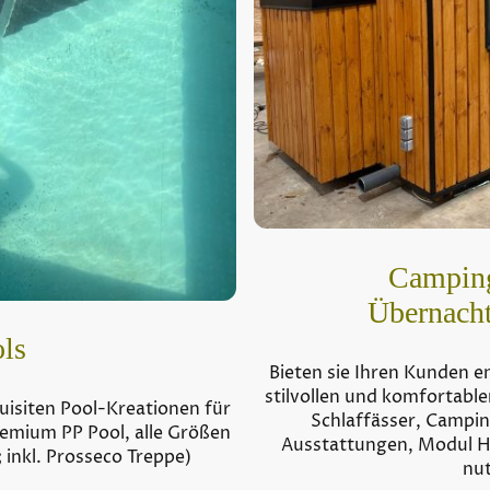
Campin
Übernach
ls
Bieten sie Ihren Kunden e
stilvollen und komfortabl
uisiten Pool-Kreationen für
Schlaffässer, Campin
remium PP Pool, alle Größen
Ausstattungen, Modul Hä
 inkl. Prosseco Treppe)
nut