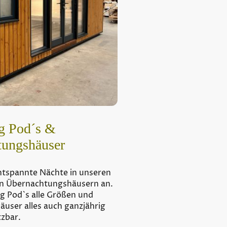
g Pod´s &
tungshäuser
ntspannte Nächte in unseren
en Übernachtungshäusern an.
g Pod`s alle Größen und
user alles auch ganzjährig
zbar.