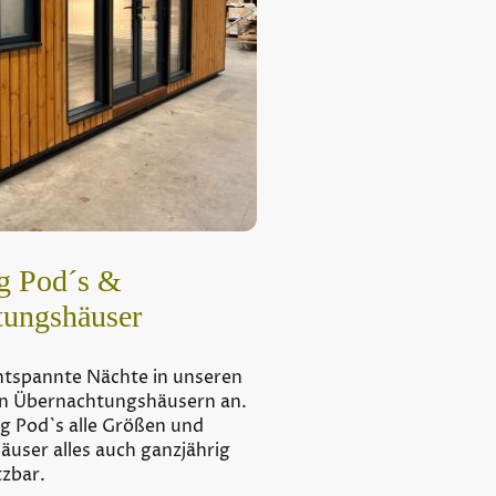
g Pod´s &
tungshäuser
ntspannte Nächte in unseren
en Übernachtungshäusern an.
g Pod`s alle Größen und
user alles auch ganzjährig
zbar.