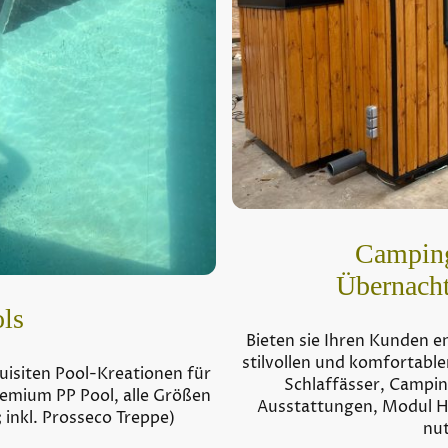
Campin
Übernach
ls
Bieten sie Ihren Kunden e
stilvollen und komfortabl
uisiten Pool-Kreationen für
Schlaffässer, Campin
remium PP Pool, alle Größen
Ausstattungen, Modul Hä
 inkl. Prosseco Treppe)
nut